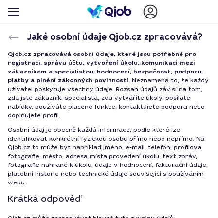
Jaké osobní údaje Qjob.cz zpracovává?
Qjob.cz zpracovává osobní údaje, které jsou potřebné pro
registraci, správu účtu, vytvoření úkolu, komunikaci mezi
zákazníkem a specialistou, hodnocení, bezpečnost, podporu,
platby a plnění zákonných povinností.
Neznamená to, že každý
uživatel poskytuje všechny údaje. Rozsah údajů závisí na tom,
zda jste zákazník, specialista, zda vytváříte úkoly, posíláte
nabídky, používáte placené funkce, kontaktujete podporu nebo
doplňujete profil.
Osobní údaj je obecně každá informace, podle které lze
identifikovat konkrétní fyzickou osobu přímo nebo nepřímo. Na
Qjob.cz to může být například jméno, e-mail, telefon, profilová
fotografie, město, adresa místa provedení úkolu, text zpráv,
fotografie nahrané k úkolu, údaje v hodnocení, fakturační údaje,
platební historie nebo technické údaje související s používáním
webu.
Krátká odpověď