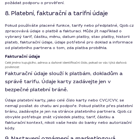
požádat podporu o prověření.
8. Platební, fakturační a tarifní údaje
Pokud používáte placené funkce, tarify nebo předplatné, Qjob.cz
zpracovává údaje o platbě a fakturaci. Může jít například o
vybraný tarif, částku, měnu, datum platby, stav platby, historii
plateb, fakturační údaje, údaje potřebné pro doklad a informace
od platebního partnera o tom, zda platba proběhla.
Fakturační údaje slouží k platbám, dokladům a
správě tarifu. Údaje karty zadávejte jen v
bezpečné platební bráně.
Údaje platební karty, jako celé číslo karty nebo CVC/CVV, se
nemají posílat do chatu ani podpoře. Pokud platíte přes platební
bránu, zadávejte je jen na stránce platebního partnera. Qjob.cz
obvykle potřebuje znát výsledek platby, tarif, částku a
fakturační kontext, nikoli vaše heslo do banky nebo autorizační
kódy.
9. Nastavení oznámení a marketingová