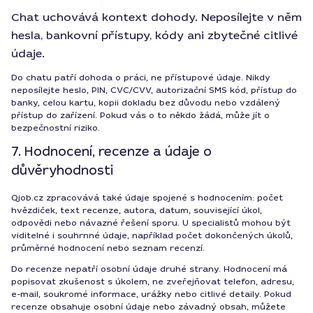
Chat uchovává kontext dohody. Neposílejte v něm
hesla, bankovní přístupy, kódy ani zbytečné citlivé
údaje.
Do chatu patří dohoda o práci, ne přístupové údaje. Nikdy
neposílejte heslo, PIN, CVC/CVV, autorizační SMS kód, přístup do
banky, celou kartu, kopii dokladu bez důvodu nebo vzdálený
přístup do zařízení. Pokud vás o to někdo žádá, může jít o
bezpečnostní riziko.
7. Hodnocení, recenze a údaje o
důvěryhodnosti
Qjob.cz zpracovává také údaje spojené s hodnocením: počet
hvězdiček, text recenze, autora, datum, související úkol,
odpovědi nebo návazné řešení sporu. U specialistů mohou být
viditelné i souhrnné údaje, například počet dokončených úkolů,
průměrné hodnocení nebo seznam recenzí.
Do recenze nepatří osobní údaje druhé strany. Hodnocení má
popisovat zkušenost s úkolem, ne zveřejňovat telefon, adresu,
e-mail, soukromé informace, urážky nebo citlivé detaily. Pokud
recenze obsahuje osobní údaje nebo závadný obsah, můžete