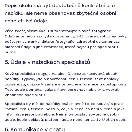
Popis úkolu má být dostatečně konkrétní pro
nabídku, ale nemá obsahovat zbytečné osobní
nebo citlivé údaje.
Před zveřejněním úkolu si zkontrolujte hlavně fotografie.
Odstraňte nebo zakryjte dokumenty, SPZ, tváře osob, jmenovky,
poštovní schránky, dětské fotografie, zdravotní dokumentaci,
platební údaje a jiné informace, které nejsou pro specialistu
nutné.
5. Údaje v nabídkách specialistů
Když specialista reaguje na úkol, Qjob.cz zpracovává obsah
nabídky. Typicky jde o navrženou cenu, termín, text nabídky,
zkušenosti, otázky k zadání a případně informace o dostupnosti.
Tyto údaje pomáhají zákazníkovi porovnat nabídky a vybrat
vhodného specialistu.
Specialista by měl do nabídky psát hlavně to, co souvisí s prací:
rozsah, cenu, termín, postup, co je v ceně, co není v ceně a jaké
informace ještě potřebuje. Neměl by posílat zbytečné osobní
údaje, kopie dokladů, platební údaje nebo kontakty třetích osob.
6. Komunikace v chatu