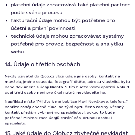
platební údaje zpracovává také platební partner
podle svého procesu;
fakturační údaje mohou být potřebné pro
účetní a právní povinnosti;
technické údaje mohou zpracovávat systémy
potřebné pro provoz, bezpečnost a analytiku
webu.
14. Údaje o třetích osobách
Někdy uživatel do Qjob.cz vloží údaje jiné osoby: kontakt na
manžela, jméno souseda, fotografii dítěte, adresu vlastníka bytu
nebo dokument s údaji klienta. S tím buďte velmi opatrní. Pokud
údaj třetí osoby není pro úkol nutný, nevkládejte ho.
Například místo “Přijďte k mé babičce Marii Novákové, telefon...”
napište raději obecně: “Úkol se týká bytu člena rodiny. Přesný
kontakt předám vybranému specialistovi, pokud to bude
potřeba.” Minimalizace údajů chrání vás, druhou osobu i
specialistu.
15. Jaké údaje do Qjob.cz zbytečně nevkládat