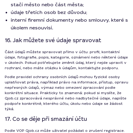
stačí město nebo část města;
údaje třetích osob bez důvodu;
interní firemní dokumenty nebo smlouvy, které s
úkolem nesouvisí.
16. Jak můžete své údaje spravovat
Část údajů můžete spravovat přímo v účtu: profil, kontaktní
údaje, fotografie, popis, kategorie, oznámení nebo některé údaje
v úkolech. Pokud potřebujete změnit údaj, který nejde upravit v
rozhraní, nebo máte otázku k údajům, kontaktujte podporu.
Podle pravidel ochrany osobních údajů mohou fyzické osoby
uplatňovat práva, například právo na informace, přístup, opravu
nepřesných údajů, výmaz nebo omezení zpracování podle
konkrétní situace. Prakticky to znamená: pokud si myslíte, že
Qjob.cz zpracovává nesprávné nebo nadbytečné údaje, napište
podpoře konkrétně, kterého účtu, úkolu nebo údaje se žádost
týká.
17. Co se děje při smazání účtu
Podle VOP Qjob.cz může uživatel požádat o zrušení registrace.