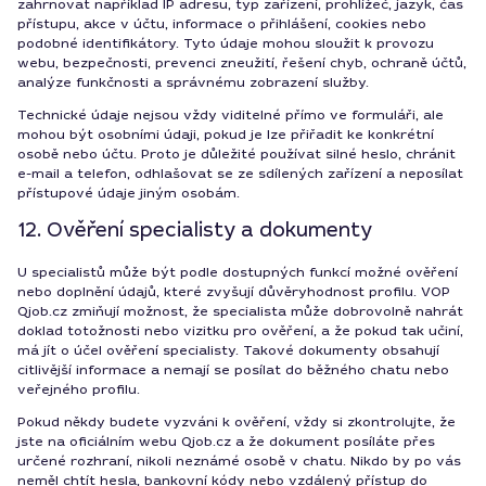
zahrnovat například IP adresu, typ zařízení, prohlížeč, jazyk, čas
přístupu, akce v účtu, informace o přihlášení, cookies nebo
podobné identifikátory. Tyto údaje mohou sloužit k provozu
webu, bezpečnosti, prevenci zneužití, řešení chyb, ochraně účtů,
analýze funkčnosti a správnému zobrazení služby.
Technické údaje nejsou vždy viditelné přímo ve formuláři, ale
mohou být osobními údaji, pokud je lze přiřadit ke konkrétní
osobě nebo účtu. Proto je důležité používat silné heslo, chránit
e-mail a telefon, odhlašovat se ze sdílených zařízení a neposílat
přístupové údaje jiným osobám.
12. Ověření specialisty a dokumenty
U specialistů může být podle dostupných funkcí možné ověření
nebo doplnění údajů, které zvyšují důvěryhodnost profilu. VOP
Qjob.cz zmiňují možnost, že specialista může dobrovolně nahrát
doklad totožnosti nebo vizitku pro ověření, a že pokud tak učiní,
má jít o účel ověření specialisty. Takové dokumenty obsahují
citlivější informace a nemají se posílat do běžného chatu nebo
veřejného profilu.
Pokud někdy budete vyzváni k ověření, vždy si zkontrolujte, že
jste na oficiálním webu Qjob.cz a že dokument posíláte přes
určené rozhraní, nikoli neznámé osobě v chatu. Nikdo by po vás
neměl chtít hesla, bankovní kódy nebo vzdálený přístup do