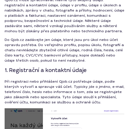
Qjob.cz může zpracovávat hlavně tyto skupiny údajů:
registrační a kontaktní údaje, údaje v profilu, údaje o úkolech a
nabídkách, zprávy v chatu, fotografie a přílohy, hodnocení, údaje
o platbách a fakturaci, nastavení oznámení, komunikaci s
podporou, bezpečnostní a technické údaje. Některé údaje
zadáváte sami, některé vznikají používáním služby a některé
mohou být získány přes platebního nebo technického partnera.
Do Qjob.cz zadávejte jen údaje, které jsou pro úkol nebo účet
opravdu potřeba. Do veřejného profilu, popisu úkolu, fotografií a
chatu nevkládejte zbytečně citlivé údaje, rodná čísla, hesla, celé
číslo karty, CVC/CVV, bankovní přístupy, kopie dokladů nebo
údaje třetích osob, pokud to není nezbytné.
1. Registrační a kontaktní údaje
Při registraci nebo přihlášení Qjob.cz potřebuje údaje, podle
kterých vytvoří a spravuje váš účet. Typicky jde o jméno, e-mail,
telefonní číslo, heslo nebo informace o tom, zda se registrujete
jako zákazník nebo specialista. Tyto údaje slouží k přihlášení,
ověření účtu, komunikaci se službou a ochraně účtu.