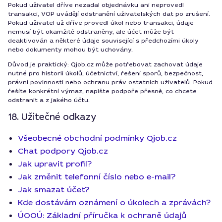
Pokud uživatel dříve nezadal objednávku ani neprovedl
transakci, VOP uvádějí odstranění uživatelských dat po zrušení.
Pokud uživatel už dříve provedl úkol nebo transakci, údaje
nemusí být okamžitě odstraněny, ale účet může být
deaktivován a některé údaje související s předchozími úkoly
nebo dokumenty mohou být uchovány.
Důvod je praktický: Qjob.cz může potřebovat zachovat údaje
nutné pro historii úkolů, účetnictví, řešení sporů, bezpečnost,
právní povinnosti nebo ochranu práv ostatních uživatelů. Pokud
řešíte konkrétní výmaz, napište podpoře přesně, co chcete
odstranit a z jakého účtu.
18. Užitečné odkazy
Všeobecné obchodní podmínky Qjob.cz
Chat podpory Qjob.cz
Jak upravit profil?
Jak změnit telefonní číslo nebo e-mail?
Jak smazat účet?
Kde dostávám oznámení o úkolech a zprávách?
ÚOOÚ: Základní příručka k ochraně údajů