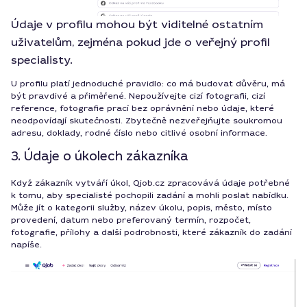
Údaje v profilu mohou být viditelné ostatním
uživatelům, zejména pokud jde o veřejný profil
specialisty.
U profilu platí jednoduché pravidlo: co má budovat důvěru, má
být pravdivé a přiměřené. Nepoužívejte cizí fotografii, cizí
reference, fotografie prací bez oprávnění nebo údaje, které
neodpovídají skutečnosti. Zbytečně nezveřejňujte soukromou
adresu, doklady, rodné číslo nebo citlivé osobní informace.
3. Údaje o úkolech zákazníka
Když zákazník vytváří úkol, Qjob.cz zpracovává údaje potřebné
k tomu, aby specialisté pochopili zadání a mohli poslat nabídku.
Může jít o kategorii služby, název úkolu, popis, město, místo
provedení, datum nebo preferovaný termín, rozpočet,
fotografie, přílohy a další podrobnosti, které zákazník do zadání
napíše.