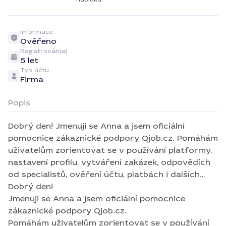
Informace
Ověřeno
Registrován(a)
5 let
Typ účtu
Firma
Popis
Dobrý den! Jmenuji se Anna a jsem oficiální
pomocnice zákaznické podpory Qjob.cz. Pomáhám
uživatelům zorientovat se v používání platformy,
nastavení profilu, vytváření zakázek, odpovědích
od specialistů, ověření účtu, platbách i dalších
otázkách, které mohou při používání služby
Dobrý den!
vzniknout. Mým cílem je, aby bylo používání
Jmenuji se Anna a jsem oficiální pomocnice
Qjob.cz co nejjednodušší, nejpohodlnější a
zákaznické podpory Qjob.cz.
bezpečné jak pro zákazníky, tak pro specialisty.
Pomáhám uživatelům zorientovat se v používání