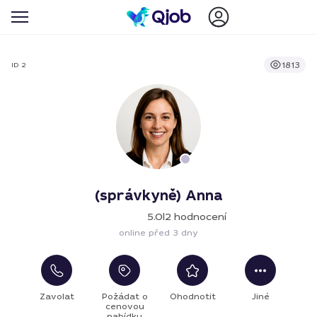
1813
ID 2
(správkyně) Anna
5.0
|
2 hodnocení
online před 3 dny
Zavolat
Požádat o
Ohodnotit
Jiné
cenovou
nabídku