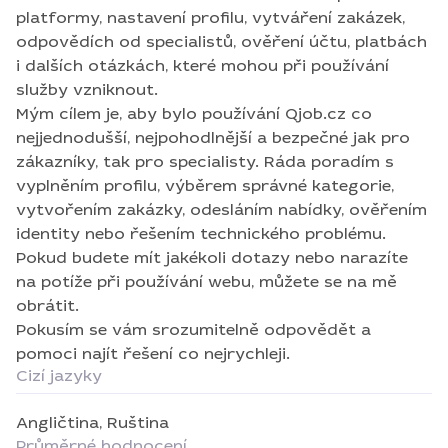
Ráda poradím s vyplněním profilu, výběrem
platformy, nastavení profilu, vytváření zakázek,
správné kategorie, vytvořením zakázky, odesláním
odpovědích od specialistů, ověření účtu, platbách
nabídky, ověřením identity nebo řešením
i dalších otázkách, které mohou při používání
technického problému. Pokud budete mít jakékoli
služby vzniknout.
dotazy nebo narazíte na potíže při používání
Mým cílem je, aby bylo používání Qjob.cz co
webu, můžete se na mě obrátit. Pokusím se vám
nejjednodušší, nejpohodlnější a bezpečné jak pro
srozumitelně odpovědět a pomoci najít řešení co
zákazníky, tak pro specialisty. Ráda poradím s
nejrychleji.
vyplněním profilu, výběrem správné kategorie,
vytvořením zakázky, odesláním nabídky, ověřením
identity nebo řešením technického problému.
Pokud budete mít jakékoli dotazy nebo narazíte
na potíže při používání webu, můžete se na mě
obrátit.
Pokusím se vám srozumitelně odpovědět a
pomoci najít řešení co nejrychleji.
Cizí jazyky
Angličtina,
Ruština
Průměrné hodnocení