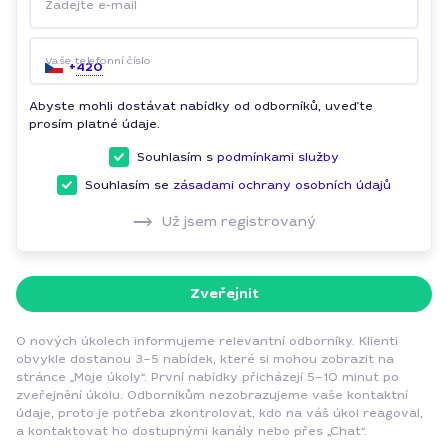
Zadejte e-mail
Vaše telefonní číslo
+
420
Abyste mohli dostávat nabídky od odborníků, uveďte
prosím platné údaje.
Souhlasím s
podmínkami služby
Souhlasím se
zásadami ochrany osobních údajů
Už jsem registrovaný
Zveřejnit
O nových úkolech informujeme relevantní odborníky. Klienti
obvykle dostanou 3–5 nabídek, které si mohou zobrazit na
stránce „Moje úkoly“. První nabídky přicházejí 5–10 minut po
zveřejnění úkolu. Odborníkům nezobrazujeme vaše kontaktní
údaje, proto je potřeba zkontrolovat, kdo na váš úkol reagoval,
a kontaktovat ho dostupnými kanály nebo přes „Chat“.