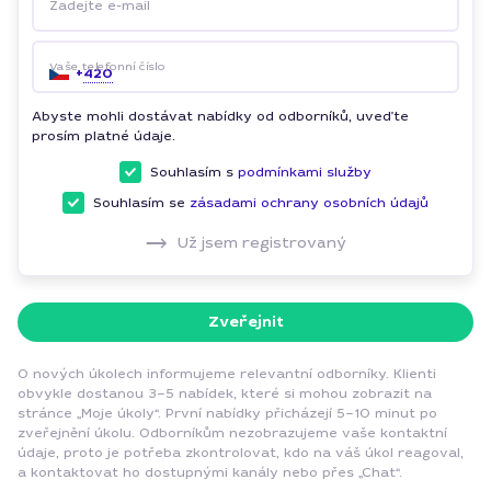
Zadejte e-mail
Vaše telefonní číslo
+
420
Abyste mohli dostávat nabídky od odborníků, uveďte
prosím platné údaje.
Souhlasím s
podmínkami služby
Souhlasím se
zásadami ochrany osobních údajů
Už jsem registrovaný
Zveřejnit
O nových úkolech informujeme relevantní odborníky. Klienti
obvykle dostanou 3–5 nabídek, které si mohou zobrazit na
stránce „Moje úkoly“. První nabídky přicházejí 5–10 minut po
zveřejnění úkolu. Odborníkům nezobrazujeme vaše kontaktní
údaje, proto je potřeba zkontrolovat, kdo na váš úkol reagoval,
a kontaktovat ho dostupnými kanály nebo přes „Chat“.