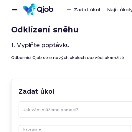
Zadat úkol
Najít úkol
Odklízení sněhu
1. Vyplňte poptávku
Odborníci Qjob se o nových úkolech dozvědí okamžitě
Zadat úkol
Jak vám můžeme pomoci?
kategorie