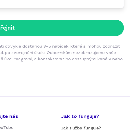
řejnit
nti obvykle dostanou 3–5 nabídek, které si mohou zobrazit
inut po zveřejnění úkolu. Odborníkům nezobrazujeme vaše
váš úkol reagoval, a kontaktovat ho dostupnými kanály nebo
ujte nás
Jak to funguje?
ouTube
Jak služba funguje?