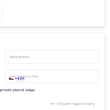
Vaše jméno
Vaše telefonní číslo
+
420
prosím platné údaje.
Už jsem registrovaný