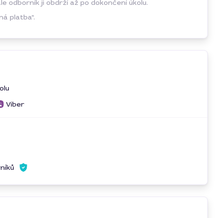
 odborník ji obdrží až po dokončení úkolu.
á platba“.
olu
Viber
rníků