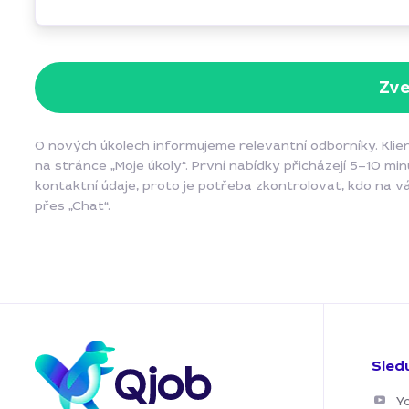
Zve
O nových úkolech informujeme relevantní odborníky. Klie
na stránce „Moje úkoly“. První nabídky přicházejí 5–10 m
kontaktní údaje, proto je potřeba zkontrolovat, kdo na 
přes „Chat“.
Sled
Y