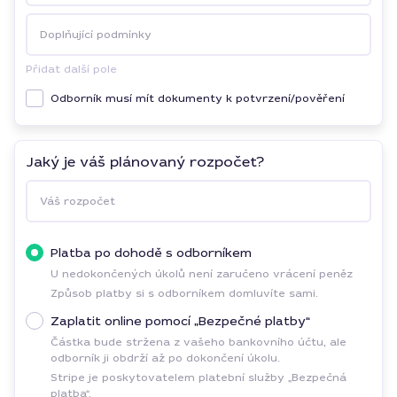
Doplňující podmínky
Přidat další pole
Odborník musí mít dokumenty k potvrzení/pověření
Jaký je váš plánovaný rozpočet?
Váš rozpočet
Platba po dohodě s odborníkem
U nedokončených úkolů není zaručeno vrácení peněz
Způsob platby si s odborníkem domluvíte sami.
Zaplatit online pomocí „Bezpečné platby“
Částka bude stržena z vašeho bankovního účtu, ale
odborník ji obdrží až po dokončení úkolu.
Stripe je poskytovatelem platební služby „Bezpečná
platba“.