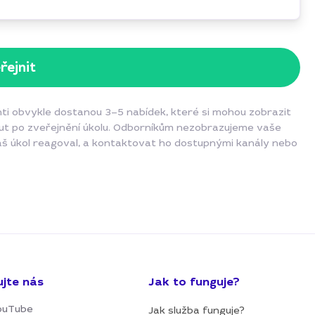
řejnit
nti obvykle dostanou 3–5 nabídek, které si mohou zobrazit
inut po zveřejnění úkolu. Odborníkům nezobrazujeme vaše
váš úkol reagoval, a kontaktovat ho dostupnými kanály nebo
ujte nás
Jak to funguje?
ouTube
Jak služba funguje?