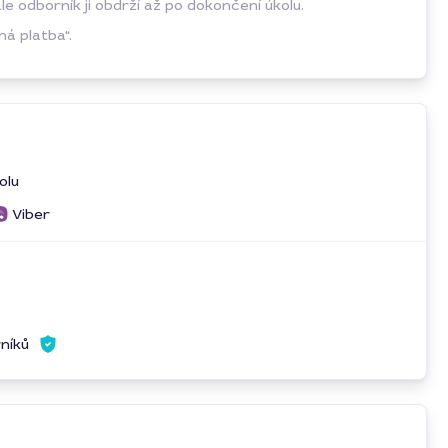
 odborník ji obdrží až po dokončení úkolu.
á platba“.
olu
Viber
rníků