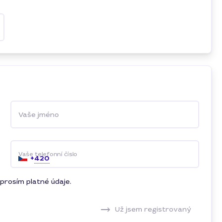
Vaše jméno
Vaše telefonní číslo
+
420
prosím platné údaje.
Už jsem registrovaný