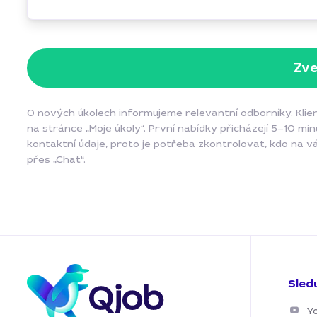
Zve
O nových úkolech informujeme relevantní odborníky. Klie
na stránce „Moje úkoly“. První nabídky přicházejí 5–10 m
kontaktní údaje, proto je potřeba zkontrolovat, kdo na 
přes „Chat“.
Sled
Y