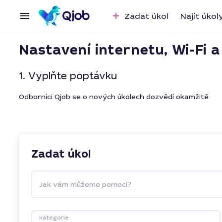
Zadat úkol
Najít úkol
Nastavení internetu, Wi-Fi a
1. Vyplňte poptávku
Odborníci Qjob se o nových úkolech dozvědí okamžitě
Zadat úkol
Jak vám můžeme pomoci?
kategorie