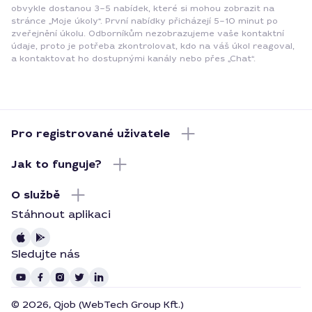
obvykle dostanou 3–5 nabídek, které si mohou zobrazit na
stránce „Moje úkoly“. První nabídky přicházejí 5–10 minut po
zveřejnění úkolu. Odborníkům nezobrazujeme vaše kontaktní
údaje, proto je potřeba zkontrolovat, kdo na váš úkol reagoval,
a kontaktovat ho dostupnými kanály nebo přes „Chat“.
Pro registrované uživatele
Jak to funguje?
O službě
Stáhnout aplikaci
Sledujte nás
© 2026, Qjob (WebTech Group Kft.)