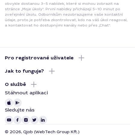
obvykle dostanou 3–5 nabídek, které si mohou zobrazit na
stránce „Moje úkoly“. První nabídky přicházejí 5–10 minut po
zveřejnění úkolu. Odborníkům nezobrazujeme vaše kontaktní
údaje, proto je potřeba zkontrolovat, kdo na váš úkol reagoval,
a kontaktovat ho dostupnými kanály nebo přes „Chat“.
Pro registrované uživatele
Jak to funguje?
O službě
Stáhnout aplikaci
Sledujte nás
© 2026, Qjob (WebTech Group Kft.)