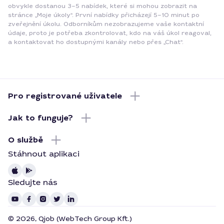
obvykle dostanou 3–5 nabídek, které si mohou zobrazit na
stránce „Moje úkoly“. První nabídky přicházejí 5–10 minut po
zveřejnění úkolu. Odborníkům nezobrazujeme vaše kontaktní
údaje, proto je potřeba zkontrolovat, kdo na váš úkol reagoval,
a kontaktovat ho dostupnými kanály nebo přes „Chat“.
Pro registrované uživatele
Jak to funguje?
O službě
Stáhnout aplikaci
Sledujte nás
© 2026, Qjob (WebTech Group Kft.)