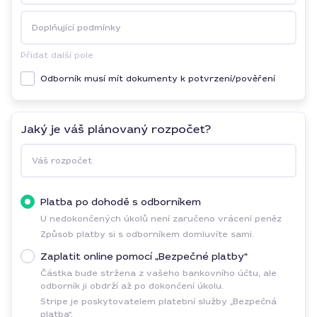
Doplňující podmínky
Přidat další pole
Odborník musí mít dokumenty k potvrzení/pověření
Jaký je váš plánovaný rozpočet?
Váš rozpočet
Platba po dohodě s odborníkem
U nedokončených úkolů není zaručeno vrácení peněz
Způsob platby si s odborníkem domluvíte sami.
Zaplatit online pomocí „Bezpečné platby“
Částka bude stržena z vašeho bankovního účtu, ale
odborník ji obdrží až po dokončení úkolu.
Stripe je poskytovatelem platební služby „Bezpečná
platba“.