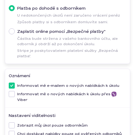
Platba po dohodě s odborníkem
U nedokončených úkolů není zaručeno vrácení peněz
Způsob platby si s odborníkem domluvíte sami.
Zaplatit online pomocí „Bezpečné platby“
Částka bude stržena z vašeho bankovního účtu, ale
odborník ji obdrží až po dokončení úkolu.
Stripe je poskytovatelem platební služby „Bezpečná
platba“.
Oznámení
Informovat mě e-mailem o nových nabídkách k úkolu
Informovat mě o nových nabídkách k úkolu přes
Viber
Nastavení viditelnosti
Zobrazit můj úkol pouze odborníkům
Chci dostávat nabídky pouze od ověřených odborníků