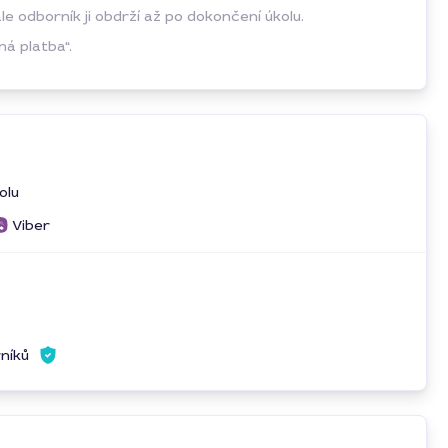
 odborník ji obdrží až po dokončení úkolu.
á platba“.
olu
Viber
rníků