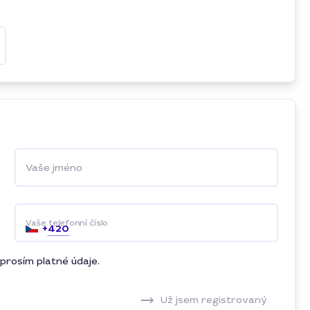
Vaše jméno
Vaše telefonní číslo
+
420
prosím platné údaje.
Už jsem registrovaný