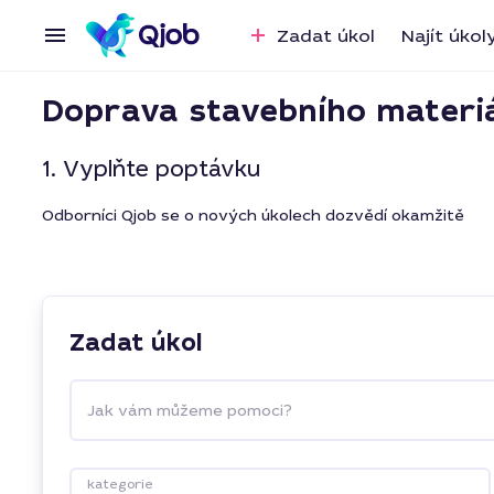
Zadat úkol
Najít úkol
Doprava stavebního materi
1. Vyplňte poptávku
Odborníci Qjob se o nových úkolech dozvědí okamžitě
Zadat úkol
Jak vám můžeme pomoci?
kategorie