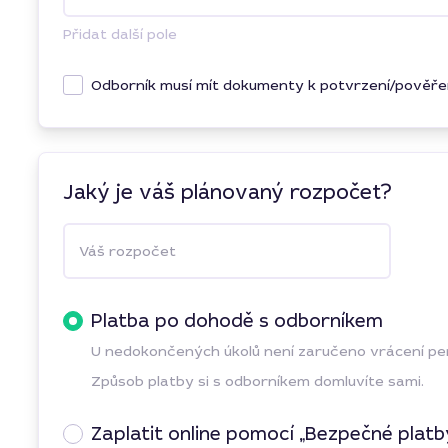
Přidat další pole
Odborník musí mít dokumenty k potvrzení/pověře
Jaký je váš plánovaný rozpočet?
Váš rozpočet
Platba po dohodě s odborníkem
U nedokončených úkolů není zaručeno vrácení p
Způsob platby si s odborníkem domluvíte sami.
Zaplatit online pomocí „Bezpečné platb