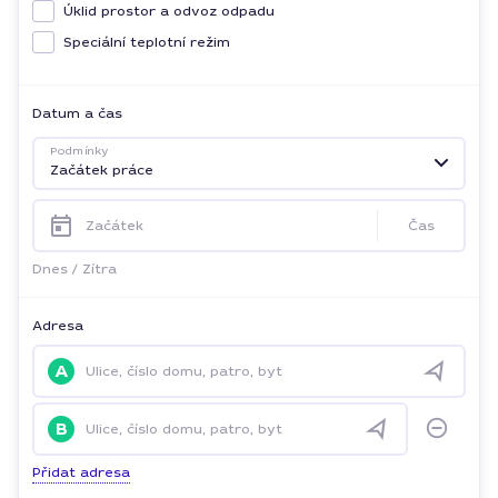
Úklid prostor a odvoz odpadu
Speciální teplotní režim
Datum a čas
Podmínky
Začátek práce
Začátek
Čas
Dnes
/
Zítra
Adresa
A
Ulice, číslo domu, patro, byt
B
Ulice, číslo domu, patro, byt
Přidat adresa