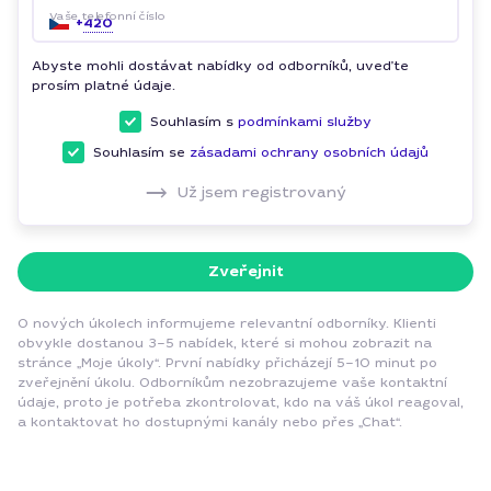
Vaše telefonní číslo
+
420
Abyste mohli dostávat nabídky od odborníků, uveďte
prosím platné údaje.
Souhlasím s
podmínkami služby
Souhlasím se
zásadami ochrany osobních údajů
Už jsem registrovaný
Zveřejnit
O nových úkolech informujeme relevantní odborníky. Klienti
obvykle dostanou 3–5 nabídek, které si mohou zobrazit na
stránce „Moje úkoly“. První nabídky přicházejí 5–10 minut po
zveřejnění úkolu. Odborníkům nezobrazujeme vaše kontaktní
údaje, proto je potřeba zkontrolovat, kdo na váš úkol reagoval,
a kontaktovat ho dostupnými kanály nebo přes „Chat“.