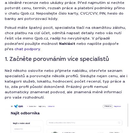
a ideálně recenze nebo ukázky práce. Před najmutím si nechte
potvrdit cenu, termín, rozsah práce a platební podmínky přímo
v chatu Qjob.cz. Neposílejte číslo karty, CVC/CVV, PIN, heslo do
banky ani potvrzovací kódy.
Pokud máte špatný pocit, specialista tlačí na okamžitou zálohu,
chce platbu na cizí účet, odmítá napsat detaily nebo vás nutí
řešit vše mimo Qjob.cz, raději ho nevybírejte. V případě
podezření použijte možnost
Nahlásit
nebo napište podpoře
přes
chat podpory
.
1. Začněte porovnáním více specialistů
Než někoho oslovíte nebo přijmete nabídku, otevřete seznam
specialistů a porovnejte několik profilů. Sledujte nejen cenu, ale i
kategorii služeb, lokalitu, hodnocení, počet recenzí, typ práce a
to, zda profil působí dokončeně. Prázdný profil nemusí
automaticky znamenat podvod, ale znamená méně informací
pro vaše rozhodnutí.