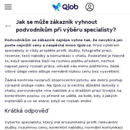
Jak se může zákazník vyhnout
podvodníkům při výběru specialisty?
Podvodníkům se zákazník nejlépe vyhne tak, že nevybírá jen
podle nejnižší ceny a nespěchá mimo Qjob.cz.
Před výběrem
specialisty si vždy projděte profil, služby, fotografie prací,
recenze, text nabídky a komunikaci v chatu. Podezřelé je hlavně
to, když specialista tlačí na rychlou platbu předem, nechce
napsat jasný rozsah práce, odvádí vás mimo platformu, žádá
citlivé údaje nebo slibuje nereálně nízkou cenu bez vysvětlení.
Žádná kontrola nezaručí stoprocentní jistotu, ale dobrý postup
výrazně snižuje riziko. Na Qjob.cz si nechte důležité dohody v
chatu, porovnávejte více nabídek a u dražších prací trvejte na
konkrétním popisu: co přesně se udělá, za kolik, kdy, z jakých
materiálů a co se stane, když se rozsah změní.
Krátká odpověď
Vyberte specialistu, který má srozumitelný profil, relevantní
služby, rozumnou cenu, konkrétní nabídku, normální komunikaci