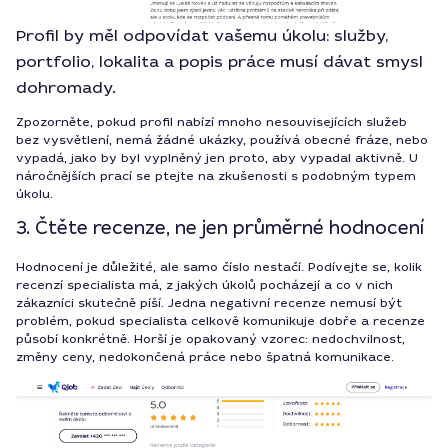
Profil by měl odpovídat vašemu úkolu: služby,
portfolio, lokalita a popis práce musí dávat smysl
dohromady.
Zpozorněte, pokud profil nabízí mnoho nesouvisejících služeb
bez vysvětlení, nemá žádné ukázky, používá obecné fráze, nebo
vypadá, jako by byl vyplněný jen proto, aby vypadal aktivně. U
náročnějších prací se ptejte na zkušenosti s podobným typem
úkolu.
3. Čtěte recenze, ne jen průměrné hodnocení
Hodnocení je důležité, ale samo číslo nestačí. Podívejte se, kolik
recenzí specialista má, z jakých úkolů pocházejí a co v nich
zákazníci skutečně píší. Jedna negativní recenze nemusí být
problém, pokud specialista celkově komunikuje dobře a recenze
působí konkrétně. Horší je opakovaný vzorec: nedochvilnost,
změny ceny, nedokončená práce nebo špatná komunikace.