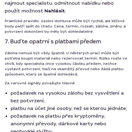
najmout specialistu, odmítnout nabídku nebo
použít možnost
Nahlásit
.
Praktické pravidlo: osobní domluva může být rychlá, ale klíčové
body patří zpět do chatu. Cena, termín, rozsah, záloha, změny a
potvrzení dokončení by měly být dohledatelné.
7. Buďte opatrní s platbami předem
Záloha nemusí být vždy špatně. U některých prací může být
potřeba koupit materiál nebo rezervovat termín. Riziko roste ve
chvíli, kdy specialista chce vysokou částku předem, nechce
vystavit potvrzení, tlačí na okamžitý převod nebo žádá platbu
způsobem, který se špatně dohledává.
Za varovné signály považujte hlavně:
požadavek na vysokou zálohu bez vysvětlení a
bez potvrzení;
platbu na účet jiné osoby, než se kterou jednáte;
požadavek na platbu přes kryptoměny,
anonymní převody, dárkové karty nebo
neobvyklé služby;