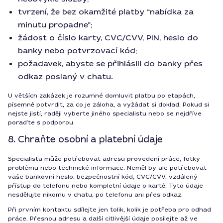
tvrzení, že bez okamžité platby “nabídka za
minutu propadne”;
žádost o číslo karty, CVC/CVV, PIN, heslo do
banky nebo potvrzovací kód;
požadavek, abyste se přihlásili do banky přes
odkaz poslaný v chatu.
U větších zakázek je rozumné domluvit platbu po etapách,
písemně potvrdit, za co je záloha, a vyžádat si doklad. Pokud si
nejste jistí, raději vyberte jiného specialistu nebo se nejdříve
poraďte s podporou.
8. Chraňte osobní a platební údaje
Specialista může potřebovat adresu provedení práce, fotky
problému nebo technické informace. Neměl by ale potřebovat
vaše bankovní heslo, bezpečnostní kód, CVC/CVV, vzdálený
přístup do telefonu nebo kompletní údaje o kartě. Tyto údaje
nesdělujte nikomu v chatu, po telefonu ani přes odkaz.
Při prvním kontaktu sdílejte jen tolik, kolik je potřeba pro odhad
práce. Přesnou adresu a další citlivější údaje posílejte až ve