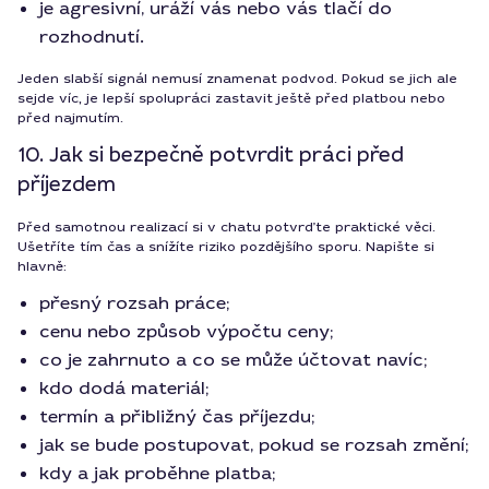
je agresivní, uráží vás nebo vás tlačí do
rozhodnutí.
Jeden slabší signál nemusí znamenat podvod. Pokud se jich ale
sejde víc, je lepší spolupráci zastavit ještě před platbou nebo
před najmutím.
10. Jak si bezpečně potvrdit práci před
příjezdem
Před samotnou realizací si v chatu potvrďte praktické věci.
Ušetříte tím čas a snížíte riziko pozdějšího sporu. Napište si
hlavně:
přesný rozsah práce;
cenu nebo způsob výpočtu ceny;
co je zahrnuto a co se může účtovat navíc;
kdo dodá materiál;
termín a přibližný čas příjezdu;
jak se bude postupovat, pokud se rozsah změní;
kdy a jak proběhne platba;