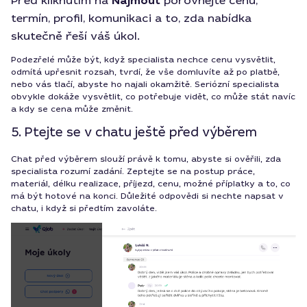
Před kliknutím na
Najmout
porovnejte cenu,
termín, profil, komunikaci a to, zda nabídka
skutečně řeší váš úkol.
Podezřelé může být, když specialista nechce cenu vysvětlit,
odmítá upřesnit rozsah, tvrdí, že vše domluvíte až po platbě,
nebo vás tlačí, abyste ho najali okamžitě. Seriózní specialista
obvykle dokáže vysvětlit, co potřebuje vidět, co může stát navíc
a kdy se cena může změnit.
5. Ptejte se v chatu ještě před výběrem
Chat před výběrem slouží právě k tomu, abyste si ověřili, zda
specialista rozumí zadání. Zeptejte se na postup práce,
materiál, délku realizace, příjezd, cenu, možné příplatky a to, co
má být hotové na konci. Důležité odpovědi si nechte napsat v
chatu, i když si předtím zavoláte.