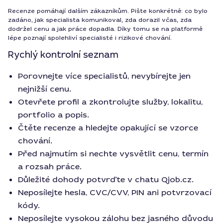
Recenze pomáhají dalším zákazníkům. Pište konkrétně: co bylo
zadáno, jak specialista komunikoval, zda dorazil včas, zda
dodržel cenu a jak práce dopadla. Díky tomu se na platformě
lépe poznají spolehliví specialisté i rizikové chování.
Rychlý kontrolní seznam
Porovnejte více specialistů, nevybírejte jen
nejnižší cenu.
Otevřete profil a zkontrolujte služby, lokalitu,
portfolio a popis.
Čtěte recenze a hledejte opakující se vzorce
chování.
Před najmutím si nechte vysvětlit cenu, termín
a rozsah práce.
Důležité dohody potvrďte v chatu Qjob.cz.
Neposílejte hesla, CVC/CVV, PIN ani potvrzovací
kódy.
Neposílejte vysokou zálohu bez jasného důvodu