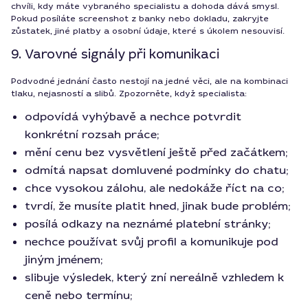
chvíli, kdy máte vybraného specialistu a dohoda dává smysl.
Pokud posíláte screenshot z banky nebo dokladu, zakryjte
zůstatek, jiné platby a osobní údaje, které s úkolem nesouvisí.
9. Varovné signály při komunikaci
Podvodné jednání často nestojí na jedné věci, ale na kombinaci
tlaku, nejasností a slibů. Zpozorněte, když specialista:
odpovídá vyhýbavě a nechce potvrdit
konkrétní rozsah práce;
mění cenu bez vysvětlení ještě před začátkem;
odmítá napsat domluvené podmínky do chatu;
chce vysokou zálohu, ale nedokáže říct na co;
tvrdí, že musíte platit hned, jinak bude problém;
posílá odkazy na neznámé platební stránky;
nechce používat svůj profil a komunikuje pod
jiným jménem;
slibuje výsledek, který zní nereálně vzhledem k
ceně nebo termínu;