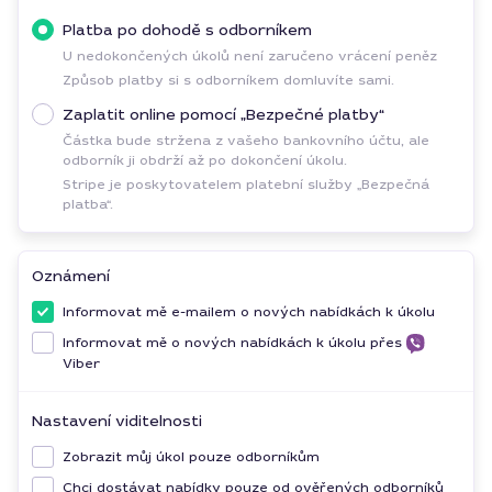
Platba po dohodě s odborníkem
U nedokončených úkolů není zaručeno vrácení peněz
Způsob platby si s odborníkem domluvíte sami.
Zaplatit online pomocí „Bezpečné platby“
Částka bude stržena z vašeho bankovního účtu, ale
odborník ji obdrží až po dokončení úkolu.
Stripe je poskytovatelem platební služby „Bezpečná
platba“.
Oznámení
Informovat mě e-mailem o nových nabídkách k úkolu
Informovat mě o nových nabídkách k úkolu přes
Viber
Nastavení viditelnosti
Zobrazit můj úkol pouze odborníkům
Chci dostávat nabídky pouze od ověřených odborníků