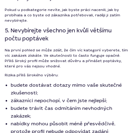
Pokud u podkategorie nevíte, jak byste práci nacenili, jak by
probíhala a co byste od zákazníka potřebovali, raději ji zatím
nevybírejte.
5. Nevybírejte všechno jen kvůli většímu
počtu poptávek
Na první pohled se může zdát, že čím víc kategorií vyberete, tím
víc zakázek získáte. Ve skutečnosti to často funguje opačně.
Příliš široký profil může snižovat důvěru a přinášet poptávky,
které pro vás nejsou vhodné.
Rizika příliš širokého výběru:
budete dostávat dotazy mimo vaše skutečné
zkušenosti;
zákazníci nepochopí, v čem jste nejlepší;
budete trávit čas odmítáním nevhodných
zakázek;
nabídky mohou působit méně přesvědčivě,
protože profil nebude odpovídat zadání;