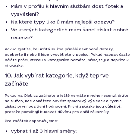
Mám v profilu k hlavním službám dost fotek a
vysvětlení?
Na které typy úkolů mám nejlepší odezvu?
Ve kterých kategoriích mám šanci získat dobré
recenze?
Pokud zjistíte, že určitá služba přináší nevhodné dotazy,
odeberte ji nebo ji lépe vysvětlete v popisu. Pokud naopak často
děláte práci, kterou v kategoriích nemáte, přidejte ji a doplňte k
ní ukázky.
10. Jak vybírat kategorie, když teprve
začínáte
Pokud na Qjob.cz začínáte a ještě nemáte mnoho recenzí, držte
se služeb, kde dokážete odvést spolehlivý výsledek a rychle
získat první pozitivní hodnocení. První zakázky jsou důležité,
protože pomáhají budovat důvěru pro další zákazníky.
Pro začátek doporučujeme:
vybrat 1 až 3 hlavní směry;