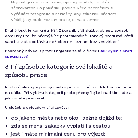
Nejčastěji řeším malování, opravy omítek, montáž
sádrokartonu a pokládku podlah. Před naceněním si
vyžádám fotografie a rozměry, aby zákazník předem
věděl, jaký bude rozsah práce, cena a termín.
Druhý text je konkrétnější. Zákazník vidí služby, oblast, způsob
domluvy i to, že přemýšlíte profesionálně. Takový profil má větší
šanci získat poptávku než obecný seznam bez vysvětlení.
Podrobný návod k profilu najdete také v článku
Jak vyplnit profil
specialisty?
.
8. Přizpůsobte kategorie své lokalitě a
způsobu práce
Některé služby vyžadují osobní příjezd. Jiné lze dělat online nebo
na dálku. Při výběru kategorií proto přemýšlejte i nad tím, kde a
jak chcete pracovat.
U služeb s dojezdem si ujasněte:
do jakého města nebo okolí běžně dojíždíte;
zda se menší zakázky vyplatí i s cestou;
jestli máte minimální cenu pro výjezd;