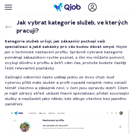
Jak vybrat kategorie služeb, ve kterých
pracuji?
Kategorie služeb určují, jak zákazníci pochopí vaši
specializaci a jaké zakázky pro vás budou dávat smysl.
Nejde
jen o technické nastavení profilu. Správně vybrané kategorie
pomáhají zákazníkovi rychle poznat, s čím mu můžete pomoct,
zvyšují důvěru k profilu a šetří vám čas, protože budete častěji
řešit relevantní poptávky.
Začínající odborníci často udělají jednu ze dvou chyb: buď
vyberou příliš málo služeb a profil vypadá neúplně, nebo označí
téměř všechno a zákazník neví, v čem jsou opravdu dobří. Cílem
je najít zdravý střed: ukázat hlavní specializaci, přidat související
služby a nepůsobit jako někdo, kdo slibuje všechno bez jasného
zaměření.